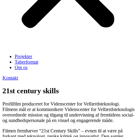
Projekter
Taberformat
Om os
Kontakt
21st century skills
Profilfilm produceret for Videnscenter for Velfærdsteknologi.
Filmens mål er at kommunikere Videnscenter for Velfærdsteknologis
overordnede mission og tilgang til undervisning af fremtidens social-
og sundhedspersonale på en visuel og engagerende måde.
Filmen fremhæver “21st Century Skills” – evnen til at være på
forkant med teknologi, tænke kritisk og innovativt. Den samler