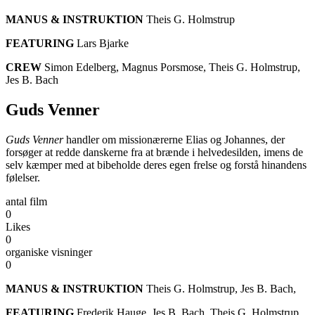
MANUS & INSTRUKTION
Theis G. Holmstrup
FEATURING
Lars Bjarke
CREW
Simon Edelberg, Magnus Porsmose, Theis G. Holmstrup,
Jes B. Bach
Guds Venner
Guds Venner
handler om missionærerne Elias og Johannes, der
forsøger at redde danskerne fra at brænde i helvedesilden, imens de
selv kæmper med at bibeholde deres egen frelse og forstå hinandens
følelser.
antal film
0
Likes
0
organiske visninger
0
MANUS & INSTRUKTION
Theis G. Holmstrup, Jes B. Bach,
FEATURING
Frederik Hauge, Jes B. Bach, Theis G. Holmstrup